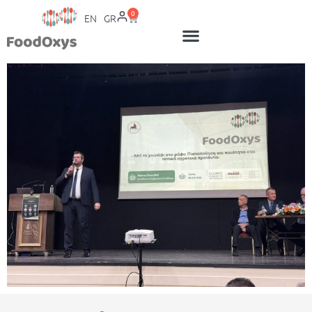
0
EN
GR