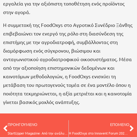
εργαλεία για την αξιόπιστη τοποθέτηση ενός προϊόντος
στην αγορά.
Η συμμετοχή της FoodOxys στο Αγροτικό Συνέδριο Ξάνθης
επιβεβαιώνει τον ενεργό της ρόλο στη διασύνδεση της
επιστήμης με την αγροδιατροφή, συμβάλλοντας στη
διαμόρφωση ενός σύγχρονου, βιώσιμου και
ανταγωνιστικού αγροδιατροφικού οικοσυστήματος. Μέσα
από την αξιοποίηση επιστημονικών δεδομένων και
καινοτόμων μεθοδολογιών, η FoodOxys ενισχύει τη
μετάβαση του πρωτογενούς τομέα σε ένα μοντέλο όπου η
ποιότητα τεκμηριώνεται, η αξία μετριέται και η καινοτομία
γίνεται βασικός μοχλός ανάπτυξης.
ΠΡΟΗΓΟΥΜΕΝΟ
ΕΠΟΜΕΝΟ
StartUpper Magazine: Από την ανάλυση δεδομένων στο AgroFoodTech και τη νέα εποχή της αγροδιατροφής
Η FoodOxys στο Innovent Forum 2026: DNA τεστ, αγροδιατροφή και η νέα εποχή της εξατομικευμένης ευεξίας