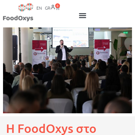
0
EN
GR
Η FoodOxys στο