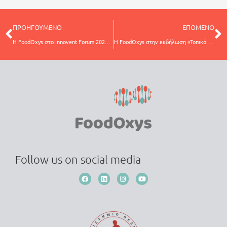
ΠΡΟΗΓΟΥΜΕΝΟ
ΕΠΟΜΕΝΟ
Η FoodOxys στο Innovent Forum 2026: DNA τεστ, αγροδιατροφή και η νέα εποχή της εξατομικευμένης ευεξίας
Η FoodOxys στην εκδήλωση «Τοπικά Προϊόντα – Παγκόσμια Αξία: Το Φιστίκι Μεγάρων μέσα από την επιστήμη»
Follow us on social media