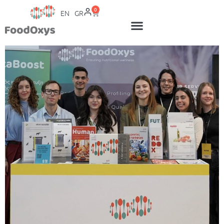
0
EN
GR