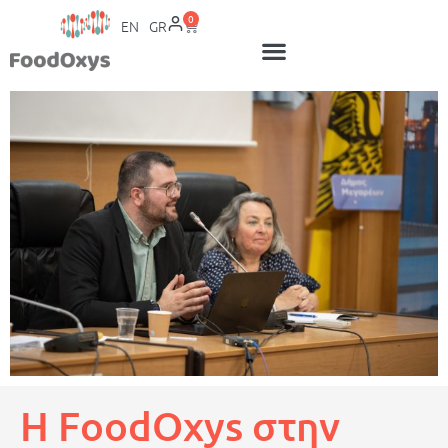
0
EN
GR
Η FoodOxys στην