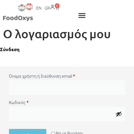
0
EN
GR
Ο λογαριασμός μου
Σύνδεση
Όνομα χρήστη ή διεύθυνση email
*
Κωδικός
*
Να με θυμάσαι