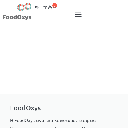
0
EN
GR
Διασφάλιση της διατροφικής
ευεξίας
σε εξατομικευμένο επίπεδο
Ξεκίνα το Ταξίδι της Ευεξίας Σου Σήμερα
FoodOxys
Η FoodOxys είναι μια καινοτόμος εταιρεία
βιοτεχνολογίας, τεχνοβλαστός του Πανεπιστημίου