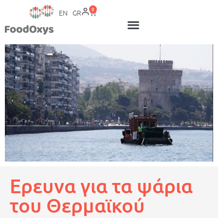
0
EN
GR
Ερευνα για τα ψάρια
του Θερμαϊκού