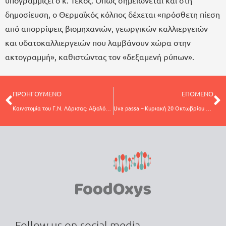
δημοσίευση, ο Θερμαϊκός κόλπος δέχεται «πρόσθετη πίεση
από απορρίψεις βιομηχανιών, γεωργικών καλλιεργειών
και υδατοκαλλιεργειών που λαμβάνουν χώρα στην
ακτογραμμή», καθιστώντας τον «δεξαμενή ρύπων».
ΠΡΟΗΓΟΥΜΕΝΟ
ΕΠΟΜΕΝΟ
Καινοτομία του Γ.Ν. Λάρισας: Αξιολόγηση των γευμάτων που προσφέρει στους νοσηλευόμενους
Uva passa – Κυριακή 20 Οκτωβρίου – Γαστρονομικές εκδηλώσεις
Follow us on social media