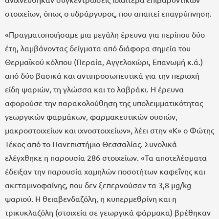
στοιχείων, όπως ο υδράργυρος, που απαιτεί επαγρύπνηση.
«Πραγματοποιήσαμε μια μεγάλη έρευνα για περίπου δύο
έτη, λαμβάνοντας δείγματα από διάφορα σημεία του
Θερμαϊκού κόλπου (Περαία, Αγγελοχώρι, Επανωμή κ.ά.)
από δύο βασικά και αντιπροσωπευτικά για την περιοχή
είδη ψαριών, τη γλώσσα και το λαβράκι. Η έρευνα
αφορούσε την παρακολούθηση της υπολειμματικότητας
γεωργικών φαρμάκων, φαρμακευτικών ουσιών,
μακροστοιχείων και ιχνοστοιχείων», λέει στην «Κ» ο Φώτης
Τέκος από το Πανεπιστήμιο Θεσσαλίας. Συνολικά
ελέγχθηκε η παρουσία 286 στοιχείων. «Τα αποτελέσματα
έδειξαν την παρουσία χαμηλών ποσοτήτων καφεΐνης και
ακεταμινοφαίνης, που δεν ξεπερνούσαν τα 3,8 μg/kg
ψαριού. Η θειαβενδαζόλη, η κυπερμεθρίνη και η
τρικυκλαζόλη (στοιχεία σε γεωργικά φάρμακα) βρέθηκαν