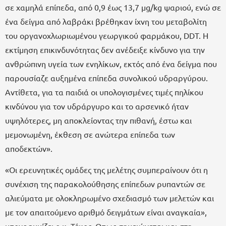
σε χαμηλά επίπεδα, από 0,9 έως 13,7 μg/kg ψαριού, ενώ σε
ένα δείγμα από λαβράκι βρέθηκαν ίχνη του μεταβολίτη
του οργανοχλωριωμένου γεωργικού φαρμάκου, DDT. Η
εκτίμηση επικινδυνότητας δεν ανέδειξε κίνδυνο για την
ανθρώπινη υγεία των ενηλίκων, εκτός από ένα δείγμα που
παρουσίαζε αυξημένα επίπεδα συνολικού υδραργύρου.
Αντίθετα, για τα παιδιά οι υπολογισμένες τιμές πηλίκου
κινδύνου για τον υδράργυρο και το αρσενικό ήταν
υψηλότερες, μη αποκλείοντας την πιθανή, έστω και
μεμονωμένη, έκθεση σε ανώτερα επίπεδα των
αποδεκτών».
«Οι ερευνητικές ομάδες της μελέτης συμπεραίνουν ότι η
συνέχιση της παρακολούθησης επίπεδων ρυπαντών σε
αλιεύματα με ολοκληρωμένο σχεδιασμό των μελετών και
με τον απαιτούμενο αριθμό δειγμάτων είναι αναγκαία»,
υπογραμμίζει ο κ. Τέκος. Οπως σημειώνεται και στη