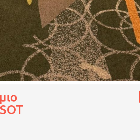
μιο
 SOT