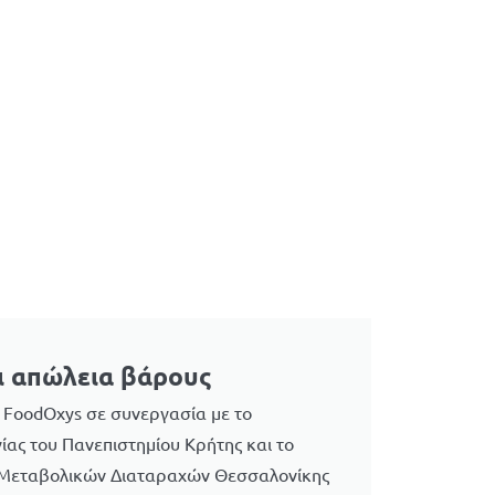
ι απώλεια βάρους
 FoodOxys σε συνεργασία με το
γίας του Πανεπιστημίου Κρήτης και το
 Μεταβολικών Διαταραχών Θεσσαλονίκης