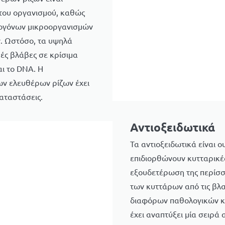
 του οργανισμού, καθώς
θογόνων μικροοργανισμών
ν. Ωστόσο, τα υψηλά
ές βλάβες σε κρίσιμα
αι το DNA. Η
ν ελευθέρων ρίζων έχει
αταστάσεις.
Αντιοξειδωτικά
Τα αντιοξειδωτικά είναι 
επιδιορθώνουν κυτταρικές
εξουδετέρωση της περίσσ
των κυττάρων από τις βλα
διαφόρων παθολογικών κ
έχει αναπτύξει μία σειρά