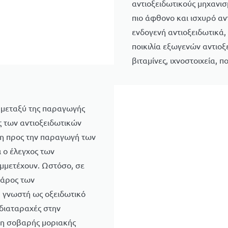
αντιοξειδωτικούς μηχανισ
πιο άφθονο και ισχυρό αν
ενδογενή αντιοξειδωτικά
ποικιλία εξωγενών αντιο
βιταμίνες, ιχνοστοιχεία, 
α μεταξύ της παραγωγής
ς των αντιοξειδωτικών
νη προς την παραγωγή των
 ο έλεγχος των
υμμετέχουν. Ωστόσο, σε
βάρος των
η γνωστή ως οξειδωτικό
 διαταραχές στην
ση σοβαρής μοριακής