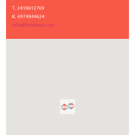
Τ. 2410612769
Κ. 6974844624
info@foodoxys.com