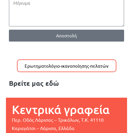
Αποστολή
Ερωτηματολόγιο-ικανοποίησης-πελατών
Βρείτε μας εδώ
Κεντρικά γραφεία
Περ. Οδός Λάρισας – Τρικάλων, Τ.Κ. 41110
Καραγάτσι – Λάρισα, Ελλάδα